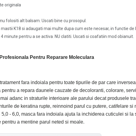
te originala
nu folositi alt balsam. Uscati bine cu prosopul.
mastii K18 si adaugati mai multe dupa cum este necesar, in functie de lu
4 minute pentru a se activa. NU clatiti. Uscati si coafatiin mod obianuit.
Profesionala Pentru Reparare Moleculara
ratament fara indoiala pentru toate tipurile de par care inversea
pentru a repara daunele cauzate de decoloranti, colorare, servici
ai adanc in straturile interioare ale parului decat produsele tr
turile de keratina rupte, reinnoind parul cu putere, catifelare si 
,0 - 6,0, masca fara indoiala ajuta la inchiderea cuticulei si la 
 pentru a mentine parul neted si moale.