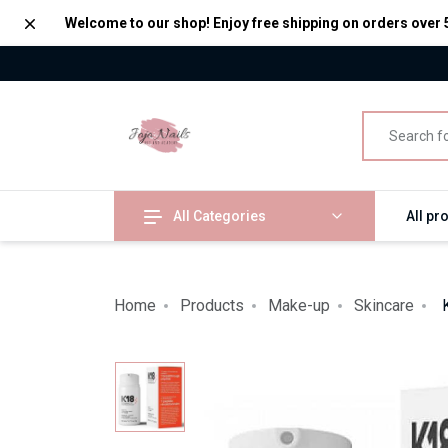
Dismiss
Welcome to our shop! Enjoy free shipping on orders over 
All Categories
All pr
Home
Products
Make-up
Skincare
K