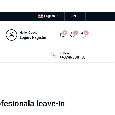
English
RON
Hello, Guest
0
0
0
Login / Register
Hotline:
+40746 388 103
esionala leave-in