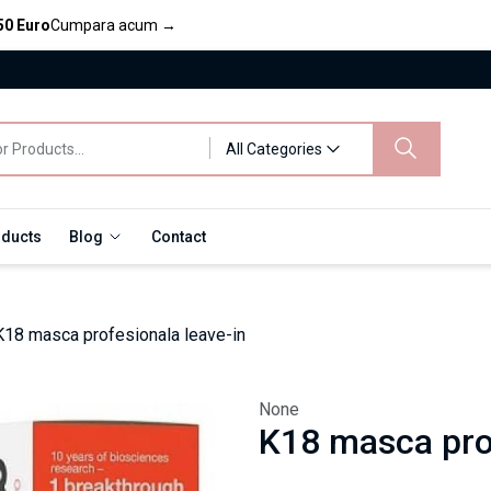
50 Euro
Cumpara acum
→
All Categories
oducts
Blog
Contact
18 masca profesionala leave-in
None
K18 masca prof