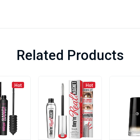
Related Products
Hot
Hot