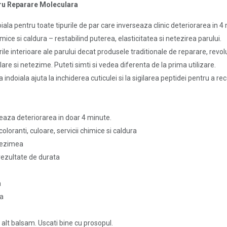
ru Reparare Moleculara
ala pentru toate tipurile de par care inverseaza clinic deteriorarea in
imice si caldura – restabilind puterea, elasticitatea si netezirea parului.
le interioare ale parului decat produsele traditionale de reparare, revol
lare si netezime. Puteti simti si vedea diferenta de la prima utilizare.
 indoiala ajuta la inchiderea cuticulei si la sigilarea peptidei pentru a 
seaza deteriorarea in doar 4 minute.
oranti, culoare, servicii chimice si caldura
etezimea
rezultate de durata
a
la
i alt balsam. Uscati bine cu prosopul.