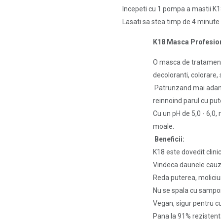
Incepeti cu 1 pompa a mastii K18
Lasati sa stea timp de 4 minute p
K18 Masca Profesion
O masca de tratament 
decoloranti, colorare, 
Patrunzand mai adanc i
reinnoind parul cu pute
Cu un pH de 5,0 - 6,0, 
moale.
Beneficii:
K18 este dovedit clini
Vindeca daunele cauzat
Reda puterea, molici
Nu se spala cu sampon
Vegan, sigur pentru cu
Pana la 91% rezistent