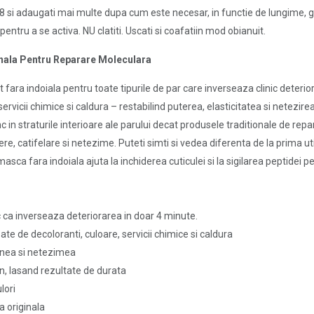
 si adaugati mai multe dupa cum este necesar, in functie de lungime, gro
entru a se activa. NU clatiti. Uscati si coafatiin mod obianuit.
ala Pentru Reparare Moleculara
fara indoiala pentru toate tipurile de par care inverseaza clinic deter
servicii chimice si caldura – restabilind puterea, elasticitatea si netezirea
n straturile interioare ale parului decat produsele traditionale de repa
re, catifelare si netezime. Puteti simti si vedea diferenta de la prima uti
masca fara indoiala ajuta la inchiderea cuticulei si la sigilarea peptidei
c ca inverseaza deteriorarea in doar 4 minute.
e de decoloranti, culoare, servicii chimice si caldura
unea si netezimea
, lasand rezultate de durata
lori
a originala