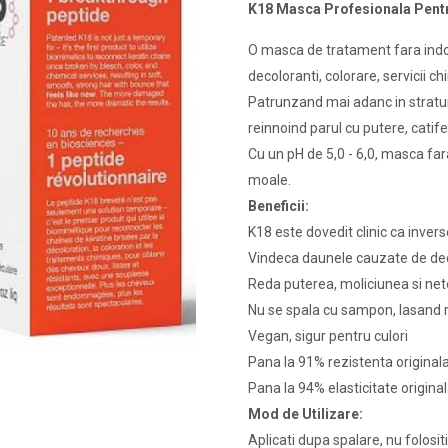
K18 Masca Profesionala Pent
O masca de tratament fara indoi
decoloranti, colorare, servicii ch
Patrunzand mai adanc in straturi
reinnoind parul cu putere, catife
Cu un pH de 5,0 - 6,0, masca fara
moale.
Beneficii:
K18 este dovedit clinic ca inver
Vindeca daunele cauzate de decol
Reda puterea, moliciunea si n
Nu se spala cu sampon, lasand 
Vegan, sigur pentru culori
Pana la 91% rezistenta original
Pana la 94% elasticitate origina
Mod de Utilizare:
Aplicati dupa spalare, nu folosit