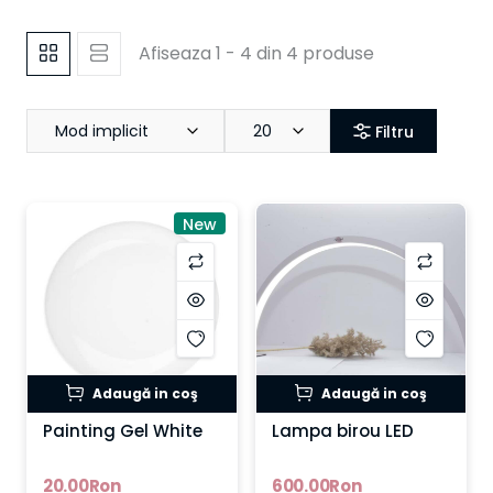
Afiseaza 1 - 4 din 4 produse
Mod implicit
20
Filtru
New
Adaugă in coş
Adaugă in coş
Painting Gel White
Lampa birou LED
20.00Ron
600.00Ron