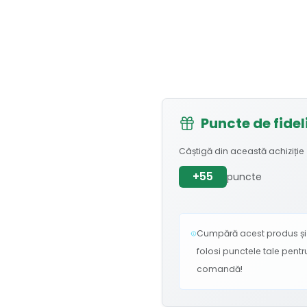
Puncte de fidel
Câștigă din această achiziție
+55
puncte
Cumpără acest produs și 
folosi punctele tale pent
comandă!