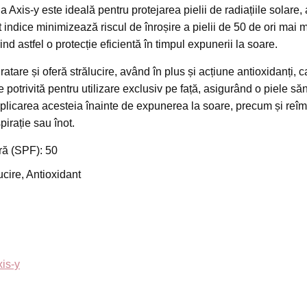
 indice minimizează riscul de înroșire a pielii de 50 de ori mai 
ind astfel o protecție eficientă în timpul expunerii la soare.
atare și oferă strălucire, având în plus și acțiune antioxidanți, ca
te potrivită pentru utilizare exclusiv pe față, asigurând o piele să
plicarea acesteia înainte de expunerea la soare, precum și reî
pirație sau înot.
ră (SPF): 50
ucire, Antioxidant
xis-y