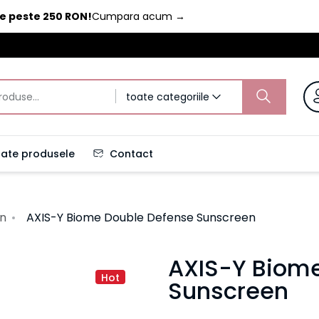
de peste 250 RON!
Cumpara acum
→
toate categoriile
ate produsele
Contact
en
AXIS-Y Biome Double Defense Sunscreen
AXIS-Y Biom
Hot
Sunscreen
Crema de protecție solară de la