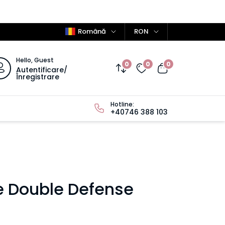
Română
RON
Hello, Guest
0
0
0
Autentificare/
Înregistrare
Hotline:
+40746 388 103
e Double Defense
 Axis-y este ideală pentru protejarea pielii de radiațiile solare,