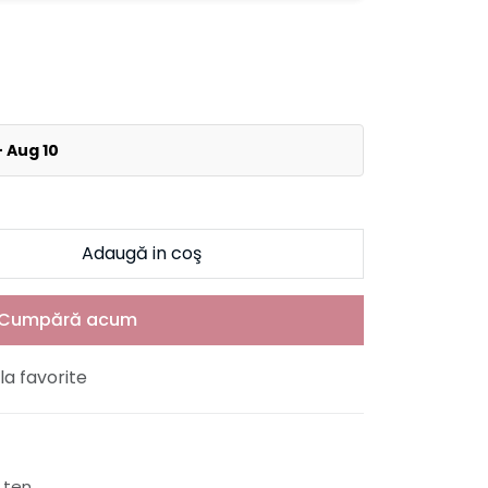
- Aug 10
Adaugă in coş
Cumpără acum
a favorite
e ten