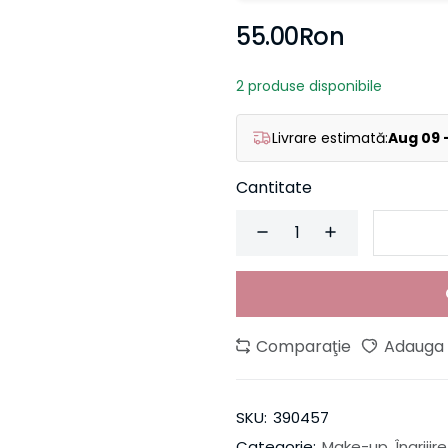
55.00Ron
2 produse disponibile
Livrare estimată:
Aug 09 
Cantitate
Comparaţie
Adauga l
SKU:
390457
Categorie:
Make-up
,
Îngrijir