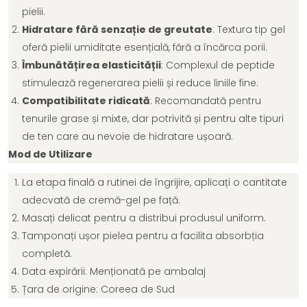
pielii.
Hidratare fără senzație de greutate
: Textura tip gel
oferă pielii umiditate esențială, fără a încărca porii.
Îmbunătățirea elasticității
: Complexul de peptide
stimulează regenerarea pielii și reduce liniile fine.
Compatibilitate ridicată
: Recomandată pentru
tenurile grase și mixte, dar potrivită și pentru alte tipuri
de ten care au nevoie de hidratare ușoară.
Mod de Utilizare
La etapa finală a rutinei de îngrijire, aplicați o cantitate
adecvată de cremă-gel pe față.
Masați delicat pentru a distribui produsul uniform.
Tamponați ușor pielea pentru a facilita absorbția
completă.
Data expirării: Menționată pe ambalaj
Țara de origine: Coreea de Sud