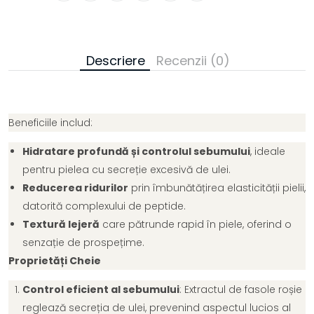
Descriere
Recenzii (0)
Beneficiile includ:
Hidratare profundă și controlul sebumului
, ideale
pentru pielea cu secreție excesivă de ulei.
Reducerea ridurilor
prin îmbunătățirea elasticității pielii,
datorită complexului de peptide.
Textură lejeră
care pătrunde rapid în piele, oferind o
senzație de prospețime.
Proprietăți Cheie
Control eficient al sebumului
: Extractul de fasole roșie
reglează secreția de ulei, prevenind aspectul lucios al