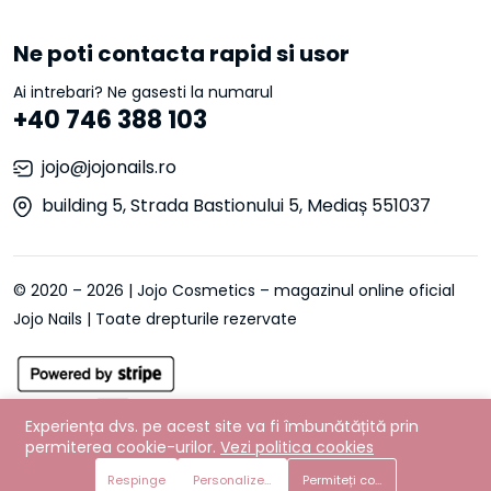
Ne poti contacta rapid si usor
Ai intrebari? Ne gasesti la numarul
+40 746 388 103
jojo@jojonails.ro
building 5, Strada Bastionului 5, Mediaș 551037
© 2020 – 2026 | Jojo Cosmetics – magazinul online oficial
Jojo Nails | Toate drepturile rezervate
Experiența dvs. pe acest site va fi îmbunătățită prin
permiterea cookie-urilor.
Vezi politica cookies
Adaugă in coş
Respinge
Personalizează preferințe
Cumpără acum
Permiteți cookie-urile