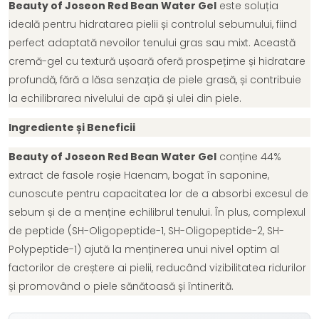
Beauty of Joseon Red Bean Water Gel
este soluția
ideală pentru hidratarea pielii și controlul sebumului, fiind
perfect adaptată nevoilor tenului gras sau mixt. Această
cremă-gel cu textură ușoară oferă prospețime și hidratare
profundă, fără a lăsa senzația de piele grasă, și contribuie
la echilibrarea nivelului de apă și ulei din piele.
Ingrediente și Beneficii
Beauty of Joseon Red Bean Water Gel
conține 44%
extract de fasole roșie Haenam, bogat în saponine,
cunoscute pentru capacitatea lor de a absorbi excesul de
sebum și de a menține echilibrul tenului. În plus, complexul
de peptide (SH-Oligopeptide-1, SH-Oligopeptide-2, SH-
Polypeptide-1) ajută la menținerea unui nivel optim al
factorilor de creștere ai pielii, reducând vizibilitatea ridurilor
și promovând o piele sănătoasă și întinerită.