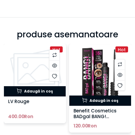
produse asemanatoare
Hot
Hot
Adaugă in coş
Adaugă in coş
LV Rouge
Benefit Cosmetics
400.00Ron
BADgal BANG!
Mascara
120.00Ron