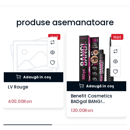
produse asemanatoare
Hot
Hot
Adaugă in coş
Adaugă in coş
LV Rouge
Benefit Cosmetics
400.00Ron
BADgal BANG!
Mascara
120.00Ron