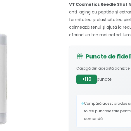
VT Cosmetics Reedle Shot N
anti-aging cu peptide și extra
fermitatea și elasticitatea pie
calmează tenul și ajută la reduce
oferind un ten mai neted, lumin
Puncte de fidel
Câștigă din această achiziție
+110
puncte
Cumpără acest produs și c
folosi punctele tale pent
comandă!