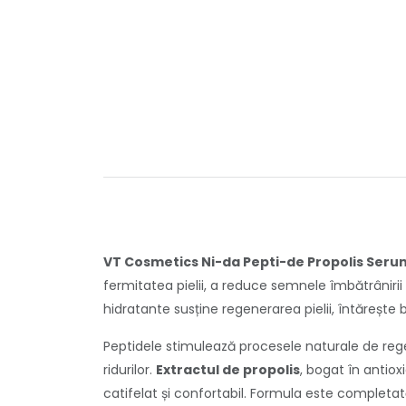
VT Cosmetics Ni-da Pepti-de Propolis Seru
fermitatea pielii, a reduce semnele îmbătrâniri
hidratante susține regenerarea pielii, întărește b
Peptidele stimulează procesele naturale de regener
ridurilor.
Extractul de propolis
, bogat în antiox
catifelat și confortabil. Formula este completat