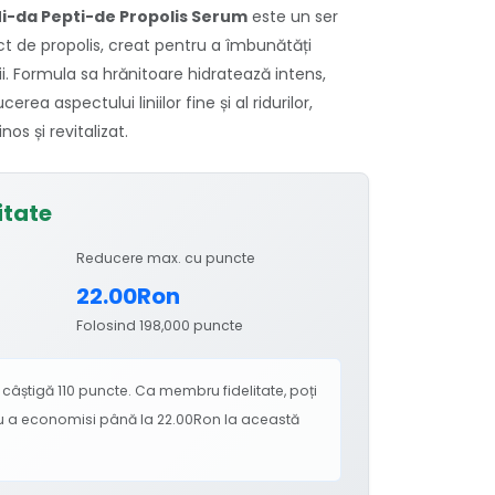
i-da Pepti-de Propolis Serum
este un ser
ct de propolis, creat pentru a îmbunătăți
lii. Formula sa hrănitoare hidratează intens,
rea aspectului liniilor fine și al ridurilor,
os și revitalizat.
itate
Reducere max. cu puncte
22.00Ron
Folosind 198,000 puncte
âștigă 110 puncte. Ca membru fidelitate, poți
ru a economisi până la 22.00Ron la această