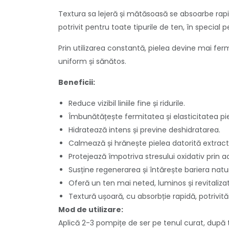
Textura sa lejeră și mătăsoasă se absoarbe rapid, 
potrivit pentru toate tipurile de ten, în special 
Prin utilizarea constantă, pielea devine mai ferm
uniform și sănătos.
Beneficii:
Reduce vizibil liniile fine și ridurile.
Îmbunătățește fermitatea și elasticitatea piel
Hidratează intens și previne deshidratarea.
Calmează și hrănește pielea datorită extractu
Protejează împotriva stresului oxidativ prin a
Susține regenerarea și întărește bariera natura
Oferă un ten mai neted, luminos și revitalizat
Textură ușoară, cu absorbție rapidă, potrivită
Mod de utilizare:
Aplică 2-3 pompițe de ser pe tenul curat, după 