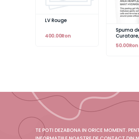
LV Rouge
Spuma d
Curatare,
400.00Ron
Heartleaf
50.00Ron
Curata Por
Profunzim
Indepart
Excesul 
si Celulel
cu Houtt
Cordata 
Quercetin
TE POTI DEZABONA IN ORICE MOMENT. PE
INFORMATIILE NOASTRE DE CONTACT DIN N