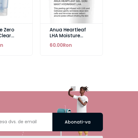
e Zero
Anua Heartleaf
Clear
LHA Moisture
Peeling Gel
on
60.00Ron
ng Foam
Abonati-va