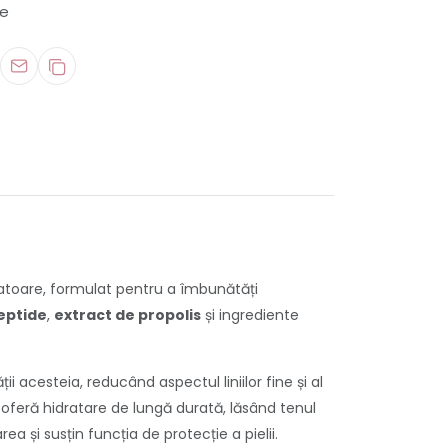
re
ratoare, formulat pentru a îmbunătăți
eptide
,
extract de propolis
și ingrediente
ii acesteia, reducând aspectul liniilor fine și al
i oferă hidratare de lungă durată, lăsând tenul
 și susțin funcția de protecție a pielii.