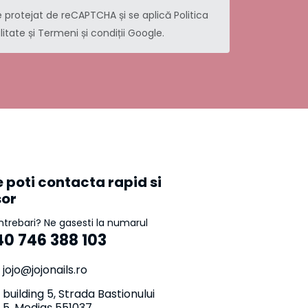
e protejat de reCAPTCHA și se aplică
Politica
litate
și
Termeni și condiții
Google.
 poti contacta rapid si
sor
intrebari? Ne gasesti la numarul
40 746 388 103
jojo@jojonails.ro
building 5, Strada Bastionului
5, Mediaș 551037