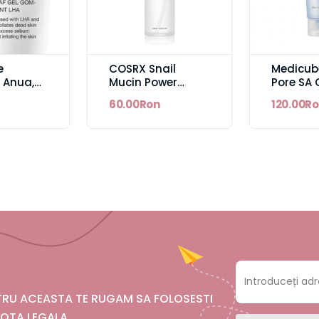
e
COSRX Snail
Medicub
 Anua,
Mucin Power
Pore SA 
 + BHA,
Essence, 100ml
Capsule
60.00Ron
120.00R
ii in
Cleansi
e,
eaza
de Sebum
e Moarte,
uynia
si
, 150ml
NTRU ACEASTA TE RUGAM SA FOLOSESTI
OTA LEGALA.