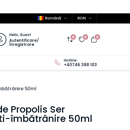
Română
RON
Hello, Guest
0
0
0
Autentificare/
Înregistrare
Hotline:
+40746 388 103
îmbătrânire 50ml
e Propolis Ser
nti-îmbătrânire 50ml