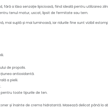
fără a lăsa senzație lipicioasă, fiind ideală pentru utilizarea ziln
pentru tenul matur, uscat, lipsit de fermitate sau tern.
ă, mai suplă și mai luminoasă, iar ridurile fine sunt vizibil esto
ii.
lui de propolis.
cțiunea antioxidantă.
lă a pielii.
.
 pentru toate tipurile de ten.
toner și înainte de crema hidratantă. Masează delicat până la ab