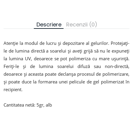
Descriere
Recenzii (0)
Atenție la modul de lucru și depozitare al gelurilor. Protejați-
le de lumina directă a soarelui și aveți grijă să nu le expuneți
la lumina UV, deoarece se pot polimeriza cu mare ușurință.
Feriți-le și de lumina soarelui difuză sau non-directă,
deoarece și aceasta poate declanșa procesul de polimerizare,
și poate duce la formarea unei pelicule de gel polimerizat în
recipient.
Cantitatea netă: 5gr, alb