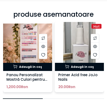
produse asemanatoare
Hot
Adaugă in coş
Adaugă in coş
Panou Personalizat
Primer Acid free JoJo
Mostră Culori pentru
Nails
Saloane – Custom
1,200.00Ron
20.00Ron
Branding