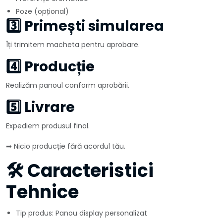
Poze (opțional)
3️⃣ Primești simularea
Îți trimitem macheta pentru aprobare.
4️⃣ Producție
Realizăm panoul conform aprobării.
5️⃣ Livrare
Expediem produsul final.
➡ Nicio producție fără acordul tău.
🛠️ Caracteristici
Tehnice
Tip produs: Panou display personalizat