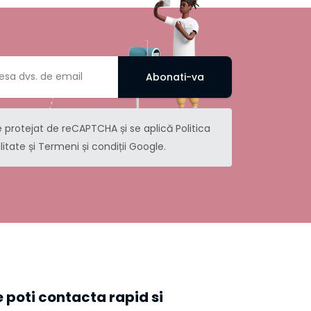
Abonati-va
e protejat de reCAPTCHA și se aplică
Politica
litate
și
Termeni și condiții
Google.
 poti contacta rapid si