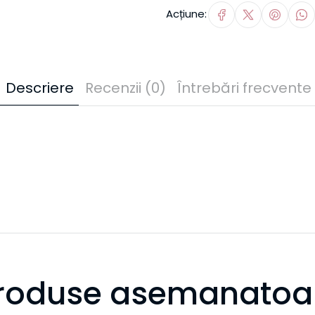
Acțiune:
Descriere
Recenzii (0)
Întrebări frecvente
roduse asemanatoa