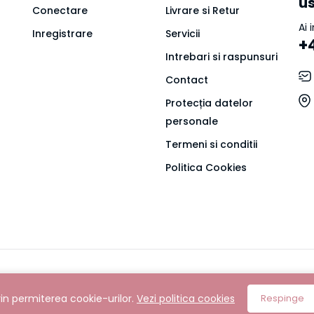
u
Conectare
Livrare si Retur
Ai 
Inregistrare
Servicii
+
Intrebari si raspunsuri
Contact
Protecția datelor
personale
Termeni si conditii
Politica Cookies
e oficial Jojo Nails | Toate
rin permiterea cookie-urilor.
Vezi politica cookies
Respinge