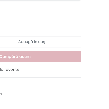
Adaugă in coş
Cumpără acum
a favorite
le