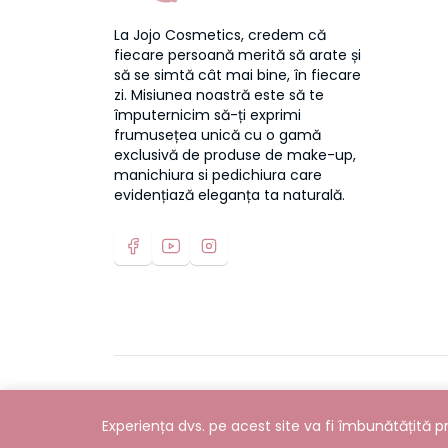
La Jojo Cosmetics, credem că
fiecare persoană merită să arate și
să se simtă cât mai bine, în fiecare
zi. Misiunea noastră este să te
împuternicim să-ți exprimi
frumusețea unică cu o gamă
exclusivă de produse de make-up,
manichiura si pedichiura care
evidențiază eleganța ta naturală.
© 2020 – 2026 | Jojo Cosmetics – magazinul onlin
drepturile rezervate
Experiența dvs. pe acest site va fi îmbunătățită p