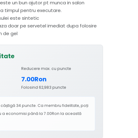
 este un bun ajutor pt munca in salon
ia timpul pentru executare.
sulei este sintetic
aza doar pe servetel imediat dupa folosire
m de gel
itate
Reducere max. cu puncte
7.00Ron
Folosind 62,983 puncte
câștigă 34 puncte. Ca membru fidelitate, poți
ru a economisi până la 7.00Ron la această