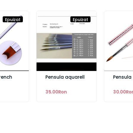
Epuizat
Epuizat
rench
Pensula aquarell
Pensula 
35.00Ron
30.00Ro