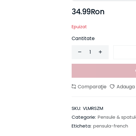
34.99Ron
Epuizat
Cantitate
Comparaţie
Adauga l
SKU:
VLMRSZM
Categorie:
Pensule & spatu
Eticheta:
pensula-french