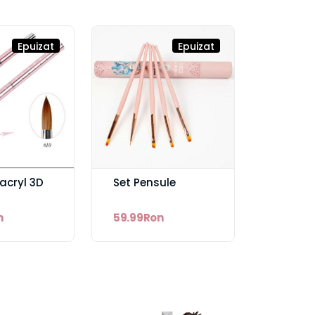
Epuizat
Epuizat
acryl 3D
Set Pensule
n
59.99Ron