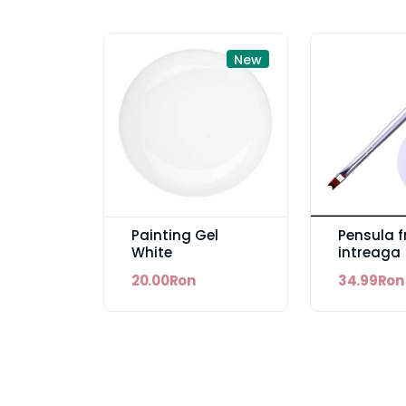
New
Painting Gel
Pensula f
White
intreaga
20.00Ron
34.99Ron