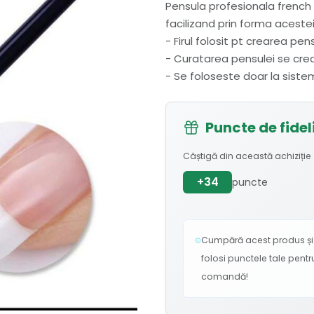
Pensula profesionala french
facilizand prin forma aceste
- Firul folosit pt crearea pen
- Curatarea pensulei se cre
- Se foloseste doar la siste
Puncte de fidel
Câștigă din această achiziție
+34
puncte
Cumpără acest produs și 
folosi punctele tale pent
comandă!