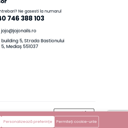
sor
intrebari? Ne gasesti la numarul
40 746 388 103
jojo@jojonails.ro
building 5, Strada Bastionului
5, Mediaș 551037
Personalizează preferințe
Permiteți cookie-urile