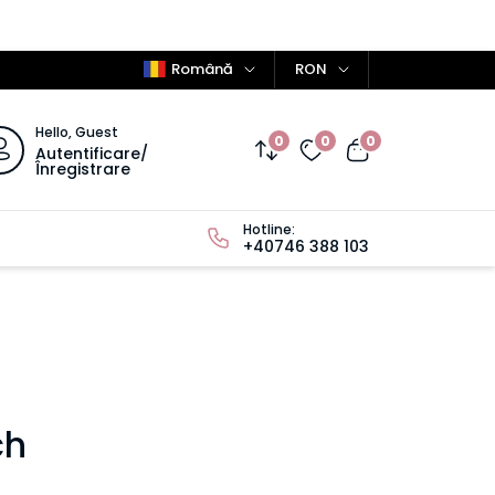
Română
RON
Hello, Guest
0
0
0
Autentificare/
Înregistrare
Hotline:
+40746 388 103
ch