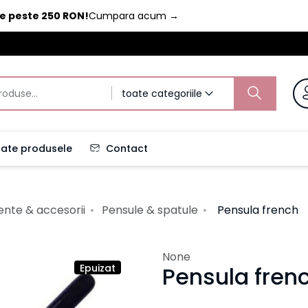
de peste 250 RON!
Cumpara acum
→
toate categoriile
ate produsele
Contact
ente & accesorii
Pensule & spatule
Pensula french
None
Epuizat
Pensula fren