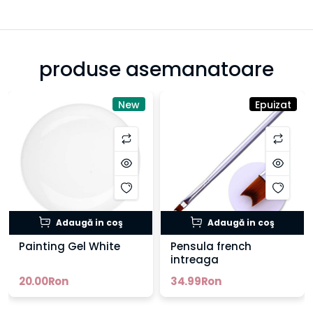
produse asemanatoare
New
Epuizat
Adaugă in coş
Adaugă in coş
Painting Gel White
Pensula french
intreaga
20.00Ron
34.99Ron