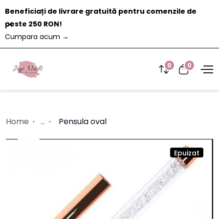
Beneficiați de livrare gratuită pentru comenzile de
Închide
peste 250 RON!
Cumpara acum
→
0
0
Home
...
Pensula oval
Epuizat