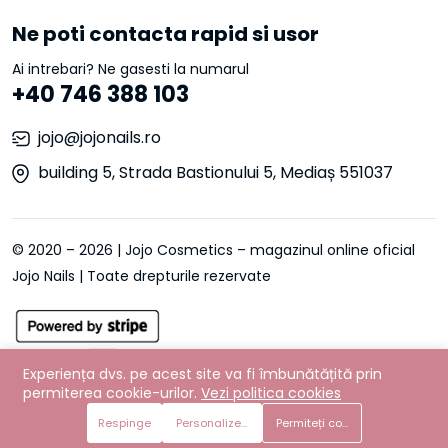
Ne poti contacta rapid si usor
Ai intrebari? Ne gasesti la numarul
+40 746 388 103
jojo@jojonails.ro
building 5, Strada Bastionului 5, Mediaș 551037
© 2020 – 2026 | Jojo Cosmetics – magazinul online oficial
Jojo Nails | Toate drepturile rezervate
Experiența dvs. pe acest site va fi îmbunătățită prin
permiterea cookie-urilor.
Vezi politica cookies
Adaugă in coş
Respinge
Personalizează preferințe
Cumpără acum
Permiteți cookie-urile
Magazin
Căutare
Lista de dorințe
Cont
Meniul