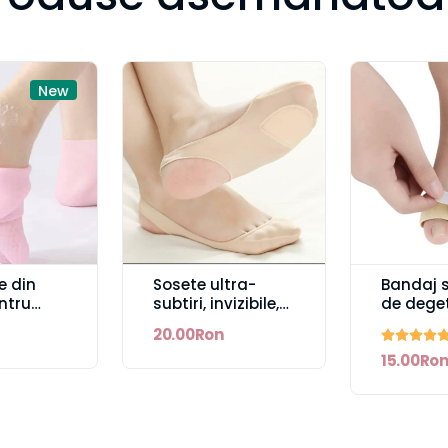
New
e din
Sosete ultra-
Bandaj 
entru
subtiri, invizibile,
de dege
anti-alunecare
20.00Ron
or
15.00Ro