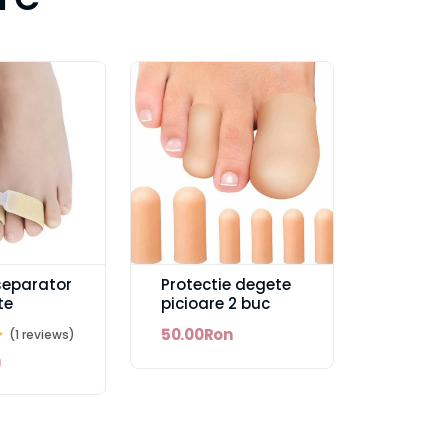
separator
Protectie degete
te
picioare 2 buc
50.00Ron
(1 reviews)
n