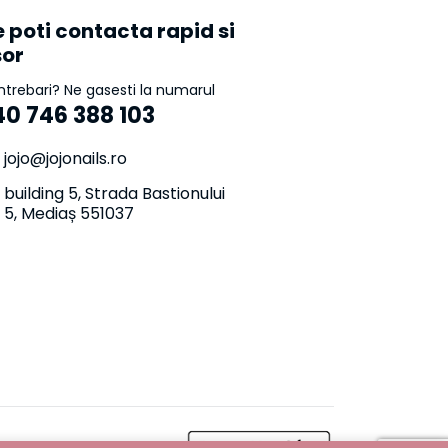
 poti contacta rapid si
sor
intrebari? Ne gasesti la numarul
40 746 388 103
jojo@jojonails.ro
building 5, Strada Bastionului
5, Mediaș 551037