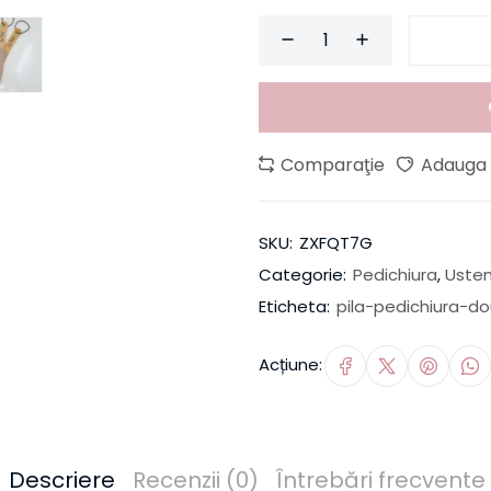
Comparaţie
Adauga l
SKU:
ZXFQT7G
Categorie:
Pedichiura
,
Usten
Eticheta:
pila-pedichiura-d
Acțiune:
Descriere
Recenzii (0)
Întrebări frecvente