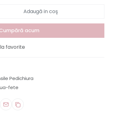
Adaugă in coş
Cumpără acum
a favorite
sile Pedichiura
oua-fete