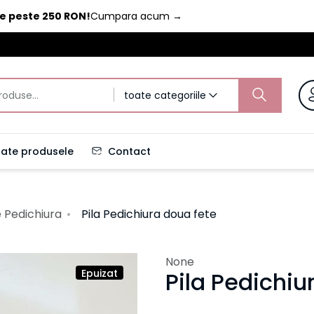
de peste 250 RON!
Cumpara acum
→
toate categoriile
ate produsele
Contact
e Pedichiura
Pila Pedichiura doua fete
None
Epuizat
Pila Pedichiu