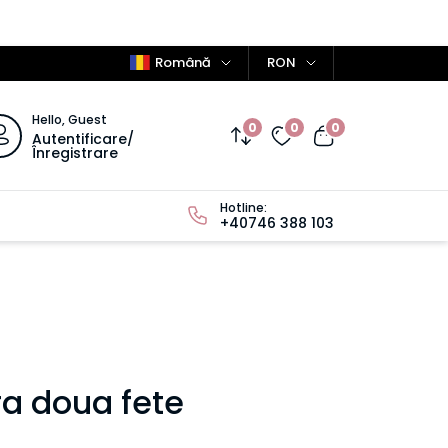
Română
RON
Hello, Guest
0
0
0
Autentificare/
Înregistrare
Hotline:
+40746 388 103
ra doua fete