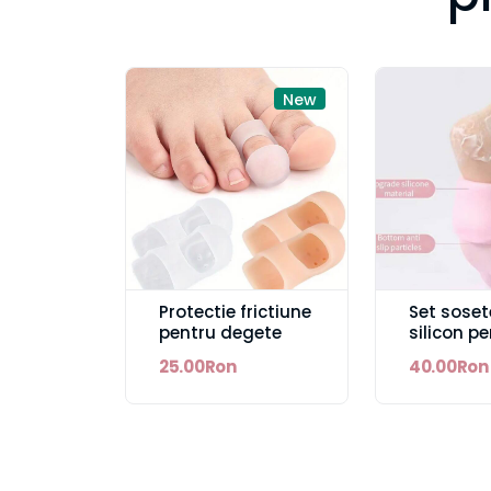
New
Protectie frictiune
Set soset
pentru degete
silicon p
ingrijirea
25.00Ron
40.00Ron
picioarel