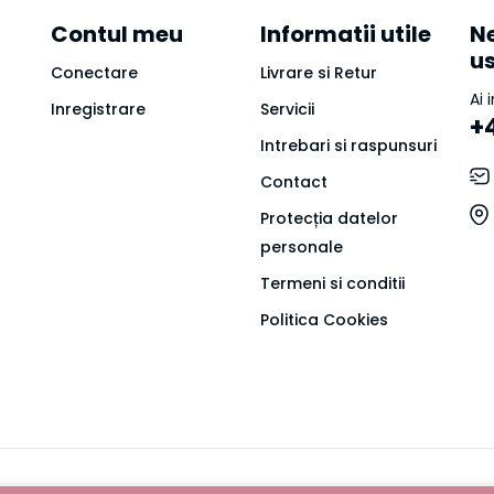
Contul meu
Informatii utile
Ne
u
Conectare
Livrare si Retur
Ai 
Inregistrare
Servicii
+
Intrebari si raspunsuri
Contact
Protecția datelor
personale
Termeni si conditii
Politica Cookies
e oficial Jojo Nails | Toate