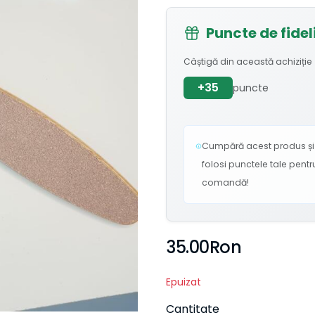
Puncte de fidel
Câștigă din această achiziție
+35
puncte
Cumpără acest produs și 
folosi punctele tale pent
comandă!
35.00Ron
Epuizat
Cantitate