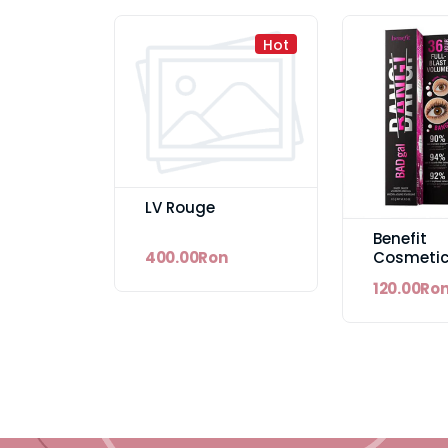
Hot
LV Rouge
Benefit
Cosmeti
400.00Ron
BADgal B
120.00Ro
Mascara