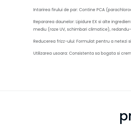
Intarirea firului de par: Contine PCA (parachlor
Repararea daunelor: Lipidure EX si alte ingredie
mediu (raze UV, schimbari climatice), redandu-i 
Reducerea frizz-ului: Formulat pentru a netezi si
Utilizarea usoara: Consistenta sa bogata si crem
p