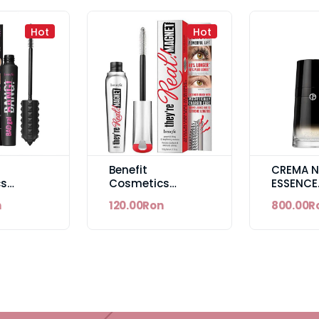
Hot
Hot
Benefit
CREMA N
cs
Cosmetics
ESSENCE
ANG!
They're Real!
FOUNDAT
n
120.00Ron
800.00R
Magnet Mascara
- REFILLA