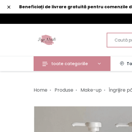
Închide
Beneficiați de livrare gratuită pentru comenzile 
toate categoriile
To
Home
Produse
Make-up
Îngrijire p