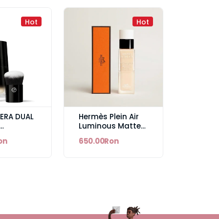
Hot
Hot
ERA DUAL
Hermès Plein Air
Luminous Matte
ION 30ML
Skincare
on
650.00Ron
BLE
Foundation