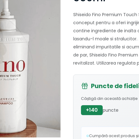
Shiseido Fino Premium Touc
conceput pentru a oferi ingrij
contine ingrediente de inalta c
lasandu-l moale si stralucitor.
eliminand impuritatile si acum
de par, Shiseido Fino Premium
revitalizat. Utilizarea regulat
Puncte de fidel
Câștigă din această achiziție
+140
puncte
Cumpără acest produs și c