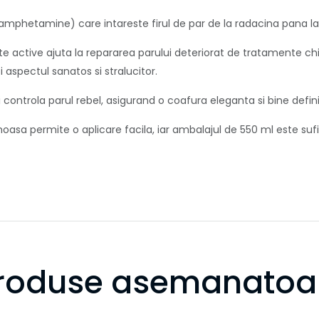
oamphetamine) care intareste firul de par de la radacina pana la 
nte active ajuta la repararea parului deteriorat de tratamente ch
aspectul sanatos si stralucitor.
 controla parul rebel, asigurand o coafura eleganta si bine defini
oasa permite o aplicare facila, iar ambalajul de 550 ml este sufi
roduse asemanatoa