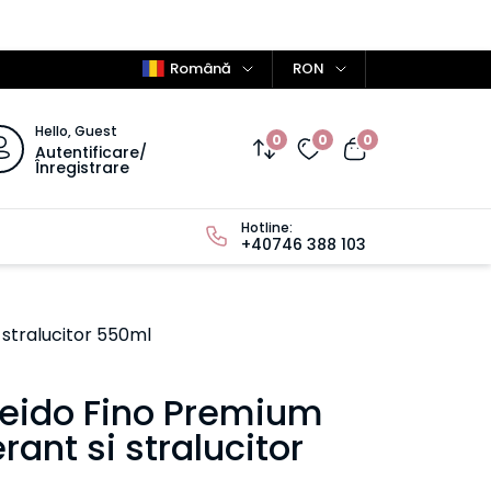
Română
RON
Hello, Guest
0
0
0
Autentificare/
Înregistrare
Hotline:
+40746 388 103
stralucitor 550ml
eido Fino Premium
ant si stralucitor