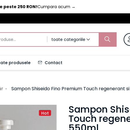
de peste 250 RON!
Cumpara acum
→
toate categoriile
ate produsele
Contact
ăr
Sampon Shiseido Fino Premium Touch regenerant si 
Sampon Shis
Hot
Touch regener
550ml