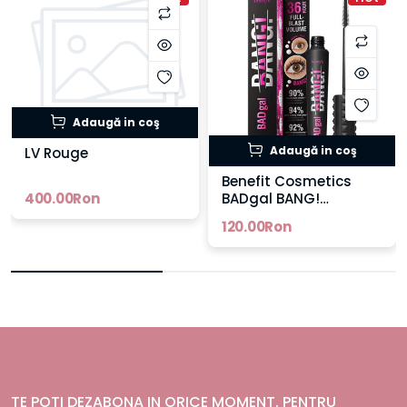
Adaugă in coş
Adaugă in coş
LV Rouge
Benefit Cosmetics
400.00Ron
BADgal BANG!
Mascara
120.00Ron
TE POTI DEZABONA IN ORICE MOMENT. PENTRU