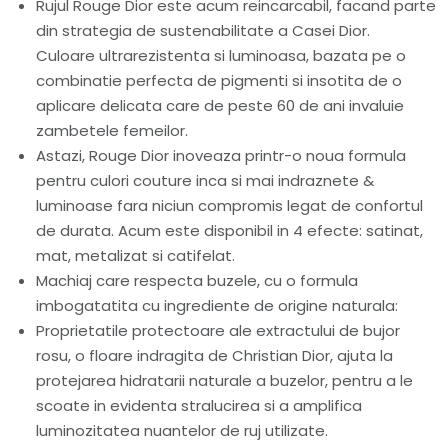
Rujul Rouge Dior este acum reincarcabil, facand parte
din strategia de sustenabilitate a Casei Dior.
Culoare ultrarezistenta si luminoasa, bazata pe o
combinatie perfecta de pigmenti si insotita de o
aplicare delicata care de peste 60 de ani invaluie
zambetele femeilor.
Astazi, Rouge Dior inoveaza printr-o noua formula
pentru culori couture inca si mai indraznete &
luminoase fara niciun compromis legat de confortul
de durata. Acum este disponibil in 4 efecte: satinat,
mat, metalizat si catifelat.
Machiaj care respecta buzele, cu o formula
imbogatatita cu ingrediente de origine naturala:
Proprietatile protectoare ale extractului de bujor
rosu, o floare indragita de Christian Dior, ajuta la
protejarea hidratarii naturale a buzelor, pentru a le
scoate in evidenta stralucirea si a amplifica
luminozitatea nuantelor de ruj utilizate.