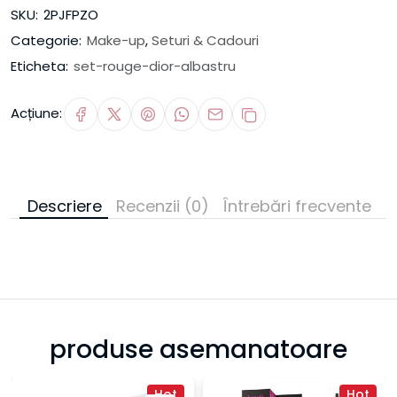
SKU:
2PJFPZO
Categorie:
Make-up
,
Seturi & Cadouri
Eticheta:
set-rouge-dior-albastru
Acțiune:
Descriere
Recenzii (0)
Întrebări frecvente
produse asemanatoare
Hot
Hot