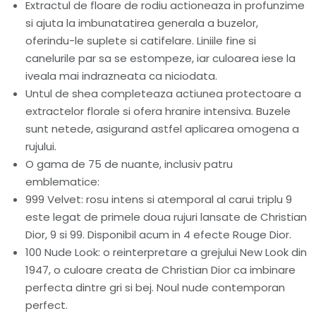
Extractul de floare de rodiu actioneaza in profunzime
si ajuta la imbunatatirea generala a buzelor,
oferindu-le suplete si catifelare. Liniile fine si
canelurile par sa se estompeze, iar culoarea iese la
iveala mai indrazneata ca niciodata.
Untul de shea completeaza actiunea protectoare a
extractelor florale si ofera hranire intensiva. Buzele
sunt netede, asigurand astfel aplicarea omogena a
rujului.
O gama de 75 de nuante, inclusiv patru
emblematice:
999 Velvet: rosu intens si atemporal al carui triplu 9
este legat de primele doua rujuri lansate de Christian
Dior, 9 si 99. Disponibil acum in 4 efecte Rouge Dior.
100 Nude Look: o reinterpretare a grejului New Look din
1947, o culoare creata de Christian Dior ca imbinare
perfecta dintre gri si bej. Noul nude contemporan
perfect.