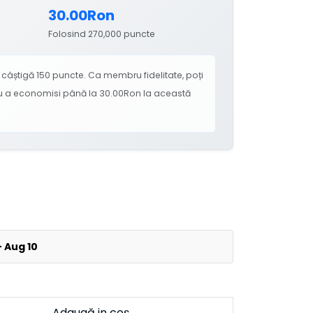
30.00Ron
Folosind 270,000 puncte
âștigă 150 puncte. Ca membru fidelitate, poți
tru a economisi până la 30.00Ron la această
- Aug 10
Adaugă in coş