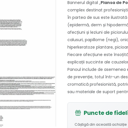
Bannerul digital „
Plansa de P
complex destinat profesioniștilor
În partea de sus este ilustrată s
(epidermă, derm și hipodermă)
afecțiuni și leziuni ale picioru
calusuri, papillome (negi), oni
hiperkeratoze plantare, picioare
Fiecare afecțiune este însoțită
explicații succinte ale cauzel
Panoul include de asemenea ex
de prevenție, totul într-un des
cromatică profesionistă, potri
sau materiale de suport pentru
Puncte de fidel
Câștigă din această achiziție