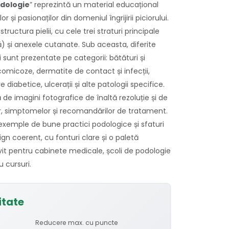
odologie
” reprezintă un material educațional
 și pasionaților din domeniul îngrijirii piciorului.
tructura pielii, cu cele trei straturi principale
 și anexele cutanate. Sub aceasta, diferite
lui sunt prezentate pe categorii: bătături și
comicoze, dermatite de contact și infecții,
 diabetice, ulcerații și alte patologii specifice.
 de imagini fotografice de înaltă rezoluție și de
or, simptomelor și recomandărilor de tratament.
emple de bune practici podologice și sfaturi
ign coerent, cu fonturi clare și o paletă
vit pentru cabinete medicale, școli de podologie
 cursuri.
itate
Reducere max. cu puncte