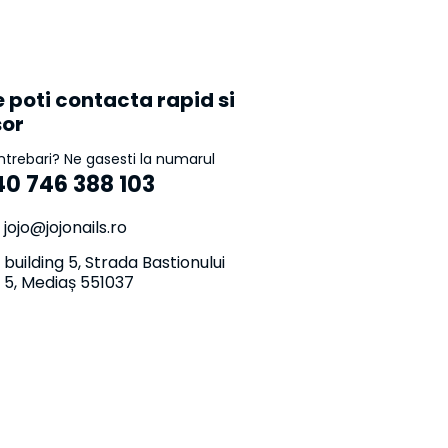
 poti contacta rapid si
sor
intrebari? Ne gasesti la numarul
40 746 388 103
jojo@jojonails.ro
building 5, Strada Bastionului
5, Mediaș 551037