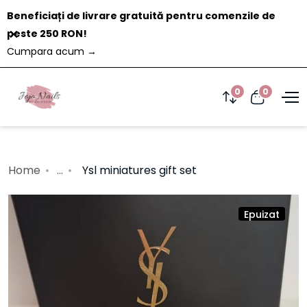
Beneficiați de livrare gratuită pentru comenzile de
Închide
peste 250 RON!
Cumpara acum
→
0
0
Home
...
Ysl miniatures gift set
Epuizat