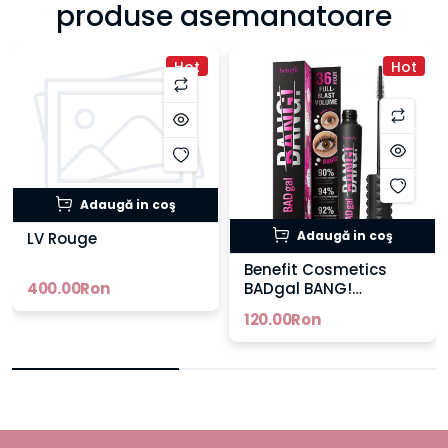
produse asemanatoare
Hot
Hot
Adaugă in coş
Adaugă in coş
LV Rouge
Benefit Cosmetics
400.00Ron
BADgal BANG!
Mascara
120.00Ron