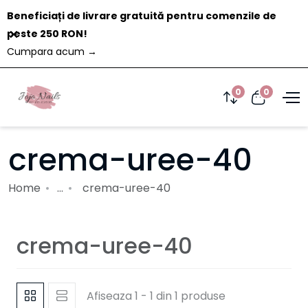
Beneficiați de livrare gratuită pentru comenzile de
Închide
peste 250 RON!
Cumpara acum
→
0
0
crema-uree-40
Home
...
crema-uree-40
crema-uree-40
Afiseaza 1 - 1 din 1 produse