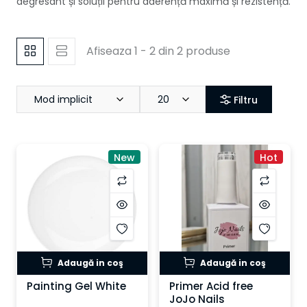
degresant și soluții pentru aderență maximă și rezistență.
Afiseaza 1 - 2 din 2 produse
Mod implicit
20
Filtru
New
Hot
Adaugă in coş
Adaugă in coş
Painting Gel White
Primer Acid free
JoJo Nails