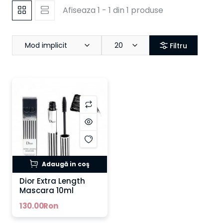
Afiseaza 1 - 1 din 1 produse
Mod implicit
20
Filtru
Adaugă in coş
Dior Extra Length
Mascara 10ml
130.00Ron