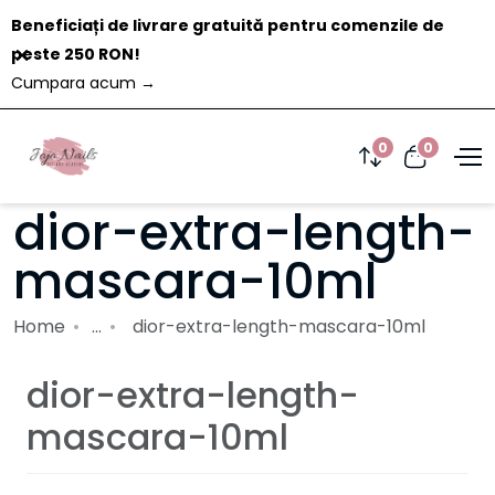
Beneficiați de livrare gratuită pentru comenzile de
Închide
peste 250 RON!
Cumpara acum
→
0
0
dior-extra-length-
mascara-10ml
Home
...
dior-extra-length-mascara-10ml
dior-extra-length-
mascara-10ml