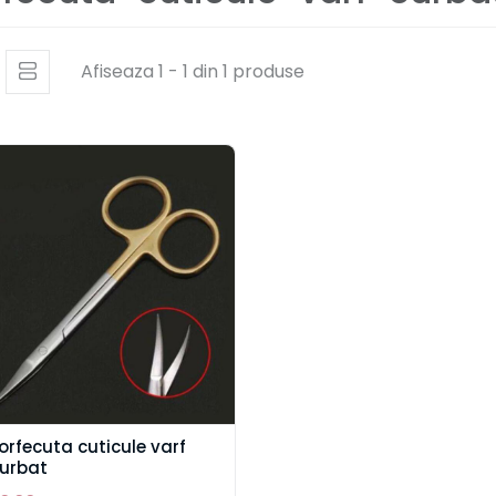
Afiseaza 1 - 1 din 1 produse
orfecuta cuticule varf
urbat