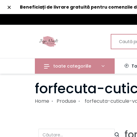
Închide
Beneficiați de livrare gratuită pentru comenzile 
toate categoriile
To
forfecuta-cuti
Home
Produse
forfecuta-cuticule-v
fo