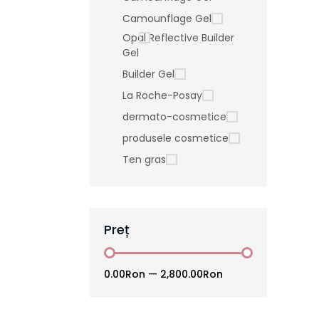
Camounflage Gel
Opal Reflective Builder
Gel
Builder Gel
La Roche-Posay
dermato-cosmetice
produsele cosmetice
Ten gras
Preț
0.00Ron
—
2,800.00Ron