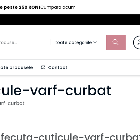
de peste 250 RON!
Cumpara acum
→
toate categoriile
ate produsele
Contact
cule-varf-curbat
arf-curbat
rfecuta-cuticule-varf-curba