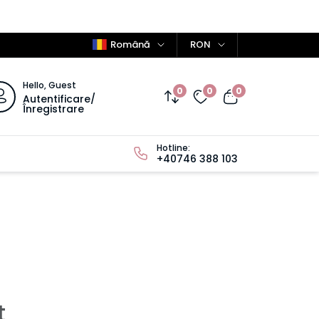
Română
RON
Hello, Guest
0
0
0
Autentificare/
Înregistrare
Hotline:
+40746 388 103
t