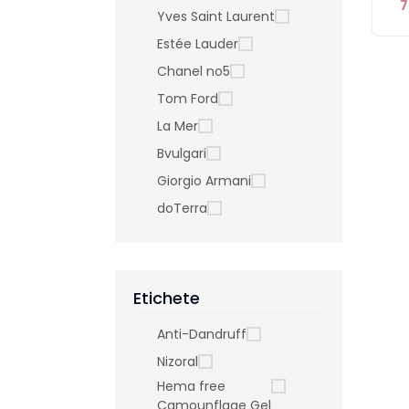
7
Yves Saint Laurent
Estée Lauder
Chanel no5
Tom Ford
La Mer
Bvulgari
Giorgio Armani
doTerra
Etichete
Anti-Dandruff
Nizoral
Hema free
Camounflage Gel