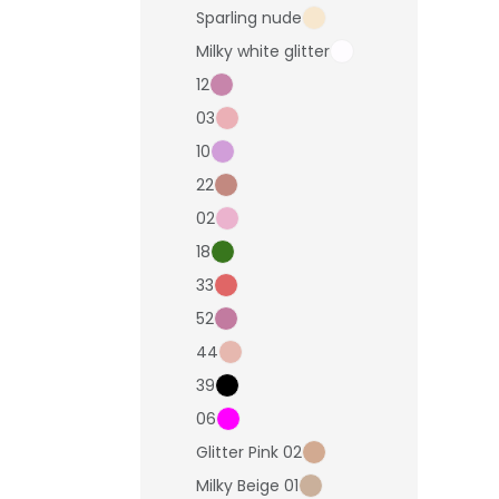
Sparling nude
Milky white glitter
12
03
10
22
02
18
33
52
44
39
06
Glitter Pink 02
Milky Beige 01