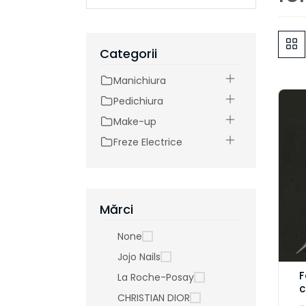
Categorii
Manichiura
Pedichiura
Make-up
Freze Electrice
Mărci
None
Jojo Nails
F
La Roche-Posay
c
CHRISTIAN DIOR