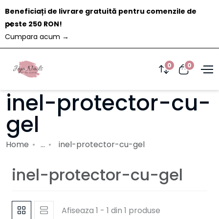
Beneficiați de livrare gratuită pentru comenzile de
Închide
peste 250 RON!
Cumpara acum
→
0
0
inel-protector-cu-
gel
Home
...
inel-protector-cu-gel
inel-protector-cu-gel
Afiseaza 1 - 1 din 1 produse