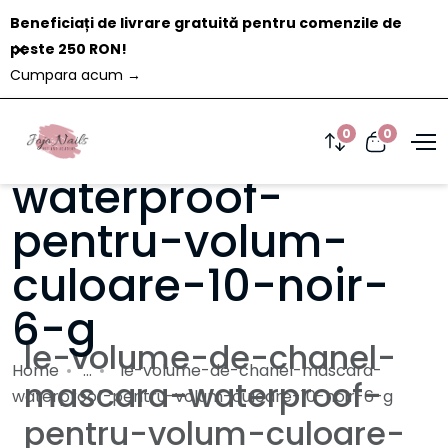
Beneficiați de livrare gratuită pentru comenzile de
Închide
peste 250 RON!
Cumpara acum
→
le-volume-de-
chanel-mascara-
0
0
waterproof-
pentru-volum-
culoare-10-noir-
6-g
le-volume-de-chanel-
Home
...
le-volume-de-chanel-mascara-
mascara-waterproof-
waterproof-pentru-volum-culoare-10-noir-6-g
pentru-volum-culoare-