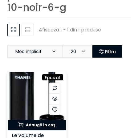
10-noir-6-g
Afiseaza 1 - 1 din 1 produse
Mod implicit
20
Filtru
Epuizat
Adaugă in coş
Le Volume de