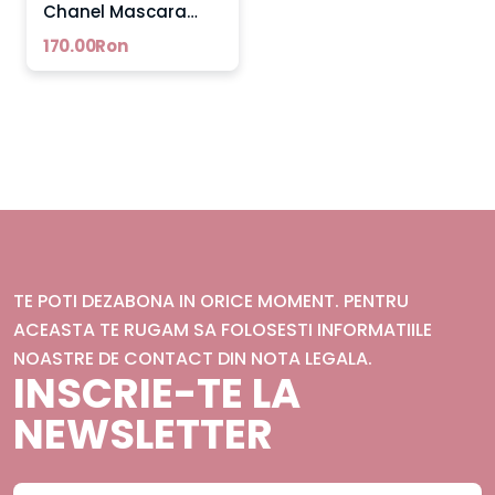
Chanel Mascara
waterproof pentru
170.00Ron
volum (culoare 10
Noir 6 g)
TE POTI DEZABONA IN ORICE MOMENT. PENTRU
ACEASTA TE RUGAM SA FOLOSESTI INFORMATIILE
NOASTRE DE CONTACT DIN NOTA LEGALA.
INSCRIE-TE LA
NEWSLETTER