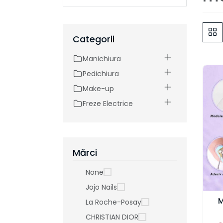
Categorii
Manichiura
Pedichiura
Make-up
Freze Electrice
Mărci
None
Jojo Nails
M
La Roche-Posay
CHRISTIAN DIOR