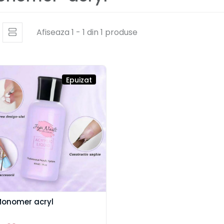
Afiseaza 1 - 1 din 1 produse
Epuizat
onomer acryl