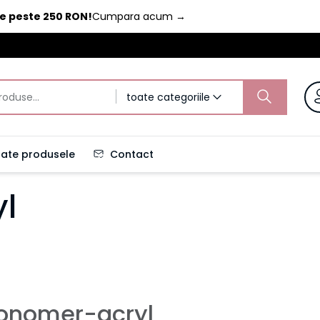
de peste 250 RON!
Cumpara acum
→
toate categoriile
ate produsele
Contact
l
nomer-acryl