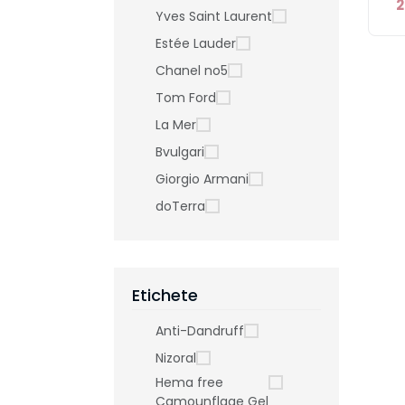
2
Yves Saint Laurent
Estée Lauder
Chanel no5
Tom Ford
La Mer
Bvulgari
Giorgio Armani
doTerra
Etichete
Anti-Dandruff
Nizoral
Hema free
Camounflage Gel