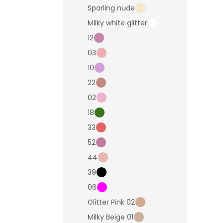
Sparling nude
Milky white glitter
12
03
10
22
02
18
33
52
44
39
06
Glitter Pink 02
Milky Beige 01