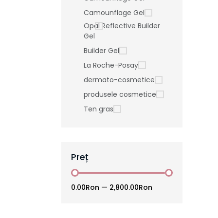
Camounflage Gel
Opal Reflective Builder
Gel
Builder Gel
La Roche-Posay
dermato-cosmetice
produsele cosmetice
Ten gras
Preț
0.00Ron
—
2,800.00Ron