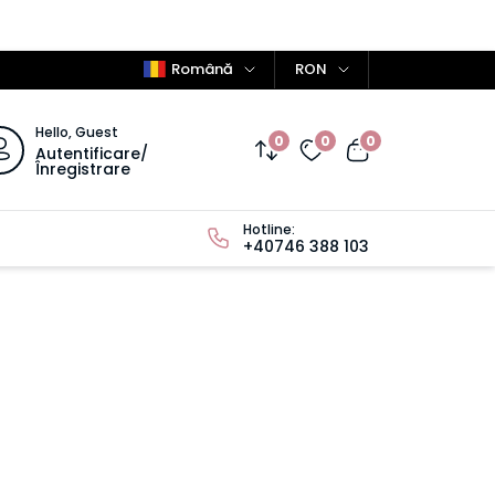
Română
RON
Hello, Guest
0
0
0
Autentificare/
Înregistrare
Hotline:
+40746 388 103