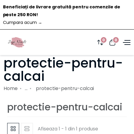
Beneficiați de livrare gratuită pentru comenzile de
Închide
peste 250 RON!
Cumpara acum
→
0
0
protectie-pentru-
calcai
Home
...
protectie-pentru-calcai
protectie-pentru-calcai
Afiseaza 1 - 1 din 1 produse