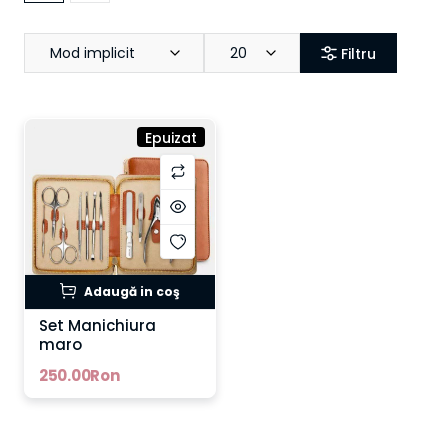
Mod implicit
20
Filtru
Epuizat
Adaugă in coş
Set Manichiura
maro
250.00Ron