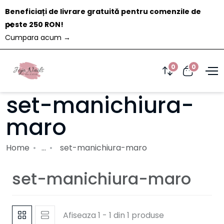
Beneficiați de livrare gratuită pentru comenzile de
Închide
peste 250 RON!
Cumpara acum
→
0
0
set-manichiura-
maro
Home
...
set-manichiura-maro
set-manichiura-maro
Afiseaza 1 - 1 din 1 produse