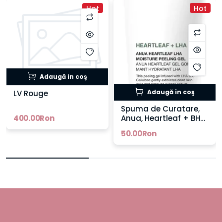
Hot
Hot
Adaugă in coş
Adaugă in coş
LV Rouge
Spuma de Curatare,
400.00Ron
Anua, Heartleaf + BHA,
Curata Porii in
50.00Ron
Profunzime,
Indeparteaza Excesul
de Sebum si Celulele
Moarte, cu Houttuynia
Cordata si Quercetin,
150ml