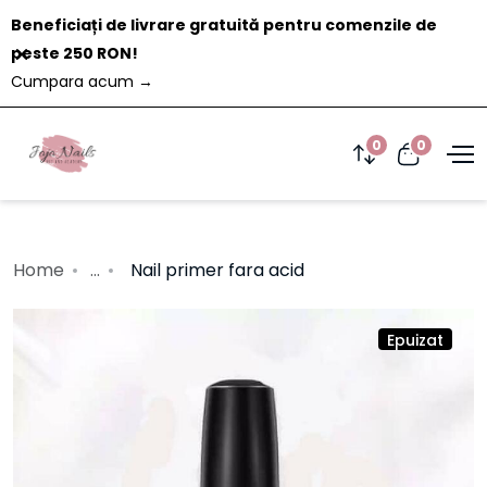
Beneficiați de livrare gratuită pentru comenzile de
Închide
peste 250 RON!
Cumpara acum
→
0
0
Home
...
Nail primer fara acid
Epuizat