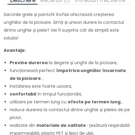
Descriere
Recenzii (1)
Întrebări frecvente
Sarcinile grele și pantofii închisi afectează creșterea
unghiilor de la picioare. Simți și uneori durere la contactul
dintre unghie și piele? Vei fi surprins cât de simplă este
soluția!
Avantaje:
Previne durerea
la degete și unghii de la picioare,
funcționează perfect
împotriva unghiilor încarnate
de la picioare
,
instalarea este foarte usoara,
confortabil
în timpul funcționării,
utilizare pe termen lung cu
efecte pe termen lung
,
reduce durerea la contactul dintre unghie și pielea de pe
picior,
realizate din
materiale de calitate
: țesătură respirabilă
impermeabilă, plastic PET și lipici de ulei,