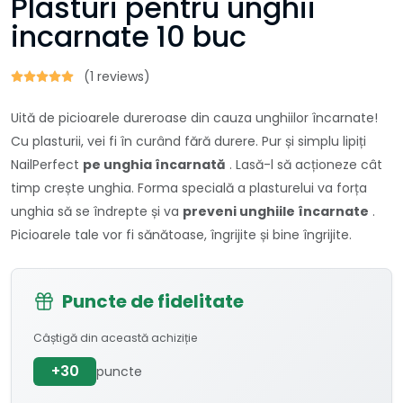
Plasturi pentru unghii
incarnate 10 buc
(1 reviews)
Uită de picioarele dureroase din cauza unghiilor încarnate!
Cu plasturii, vei fi în curând fără durere. Pur și simplu lipiți
NailPerfect
pe unghia încarnată
. Lasă-l să acționeze cât
timp crește unghia. Forma specială a plasturelui va forța
unghia să se îndrepte și va
preveni unghiile încarnate
.
Picioarele tale vor fi sănătoase, îngrijite și bine îngrijite.
Puncte de fidelitate
Câștigă din această achiziție
+30
puncte