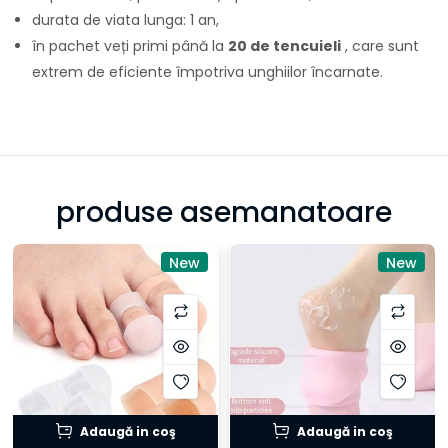
durata de viata lunga: 1 an,
în pachet veți primi până la
20 de tencuieli
, care sunt
extrem de eficiente împotriva unghiilor încarnate.
produse asemanatoare
New
New
Adaugă in coş
Adaugă in coş