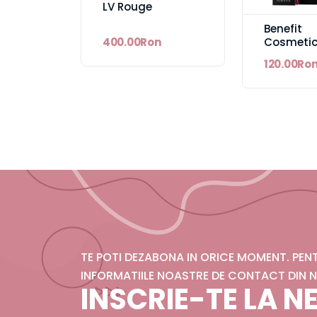
LV Rouge
Benefit
Cosmeti
400.00Ron
BADgal B
120.00Ro
Mascara
TE POTI DEZABONA IN ORICE MOMENT. PE
INFORMATIILE NOASTRE DE CONTACT DIN N
INSCRIE-TE LA 