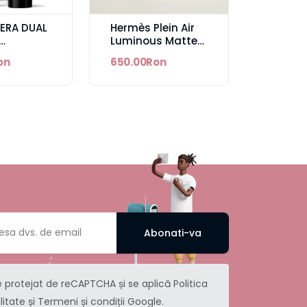
ERA DUAL
Hermès Plein Air
Luminous Matte
ION 30ML
Skincare
on
650.00Ron
BLE
Foundation
Abonati-va
e protejat de reCAPTCHA și se aplică
Politica
litate
și
Termeni și condiții
Google.