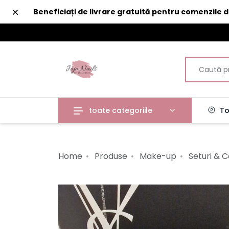
Închide
Beneficiați de livrare gratuită pentru comenzile 
toate categoriile
To
Home
Produse
Make-up
Seturi & C