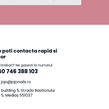
 poti contacta rapid si
sor
intrebari? Ne gasesti la numarul
40 746 388 103
jojo@jojonails.ro
building 5, Strada Bastionului
5, Mediaș 551037