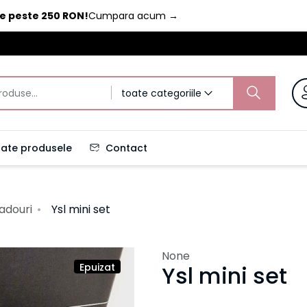
de peste 250 RON!
Cumpara acum
→
toate categoriile
ate produsele
Contact
adouri
Ysl mini set
None
Epuizat
Ysl mini set