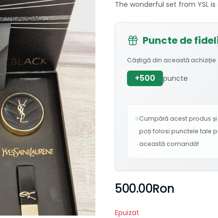
The wonderful set from YSL is
Puncte de fidel
Câștigă din această achiziție
+500
puncte
Cumpără acest produs și 
poți folosi punctele tale
această comandă!
500.00Ron
Epuizat