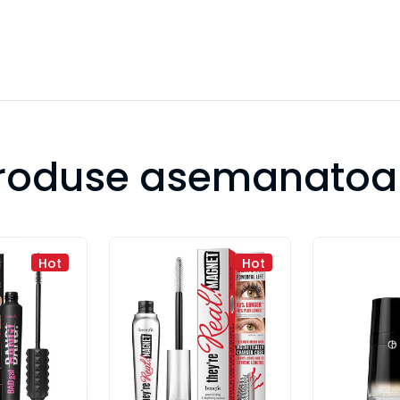
roduse asemanatoa
Hot
Hot