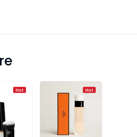
re
Hot
Hot