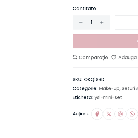
Cantitate
Comparaţie
Adauga l
SKU:
OKQ1SBD
Categorie:
Make-up
,
Seturi 
Eticheta:
ysl-mini-set
Acțiune: