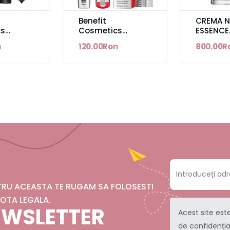
Benefit
CREMA N
cs
Cosmetics
ESSENCE
ANG!
They're Real!
FOUNDAT
n
120.00Ron
800.00R
Magnet Mascara
- REFILLA
NTRU ACEASTA TE RUGAM SA FOLOSESTI
OTA LEGALA.
NEWSLETTER
Acest site est
de confidenția