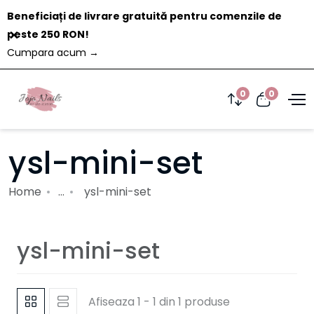
Beneficiați de livrare gratuită pentru comenzile de
Închide
peste 250 RON!
Cumpara acum
→
0
0
ysl-mini-set
Home
...
ysl-mini-set
ysl-mini-set
Afiseaza 1 - 1 din 1 produse