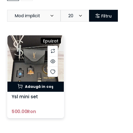
Mod implicit
20
Filtru
Epuizat
Adaugă in coş
Ysl mini set
500.00Ron